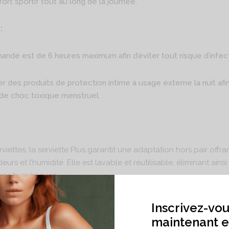
rt sportif tout au long de la journée.
:
dé est de 6 heures maximum afin d’éviter tout risque d’infect
er des produits de protection intime à usage externe la nuit afin
de choc toxique menstruel.
ettes, la serviette Plus garantit une adaptation hors pair offr
eurs et l’humidité. Elle est lavable et réutilisable, éliminant ainsi 
ions hygiéniques.
Inscrivez-vou
maintenant e