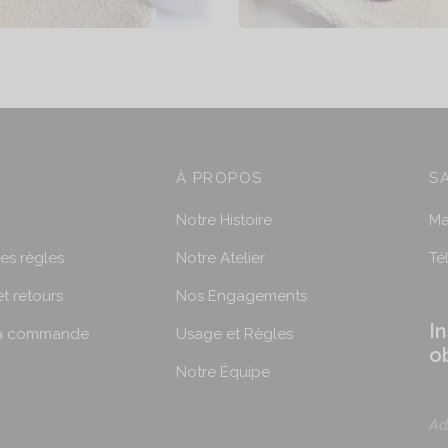
À PROPOS
S
Notre Histoire
Ma
les règles
Notre Atelier
Té
et retours
Nos Engagements
I
ma commande
Usage et Règles
o
Notre Équipe
Ad