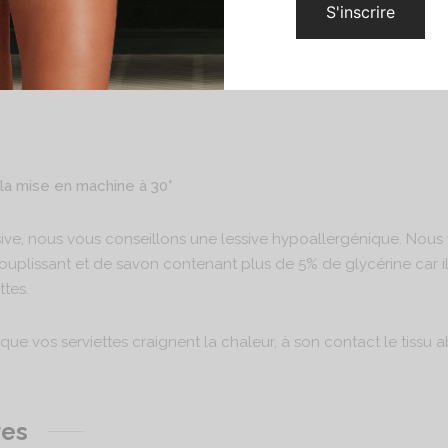
ilisation
 la mise en machine à 30°
sive, nous vous conseillons une lessive hypoallergénique. Nous
ssouplissant et de savon contenant plus de 5% de glycérine car ils
ttes.
isque vos serviettes craignent la chaleur, à son contact le tissu 
res