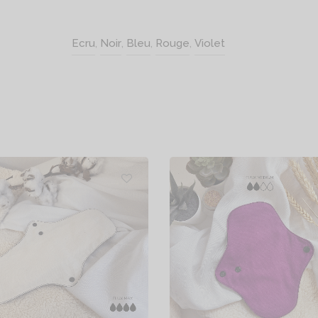
Ecru
,
Noir
,
Bleu
,
Rouge
,
Violet
Serviette Max
Serviette Medium
6,50
€
13,90
€
oix des options
Choix des options