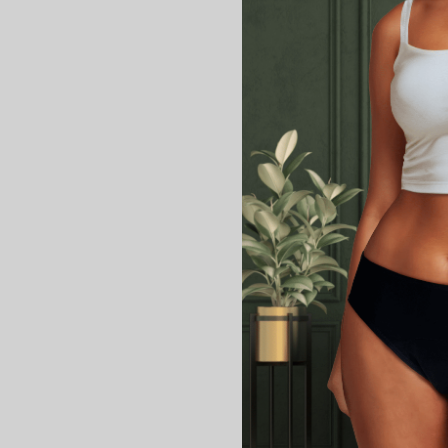
Confectionnées à partir de
douceur inégalable .
Composition :
Tissu en contact avec la 
Absorbant : 100 % Coton b
Tissu imperméable : 100
La Conception Français
Nos protections périodique
“fabriqué à Paris” et “orig
Entretien