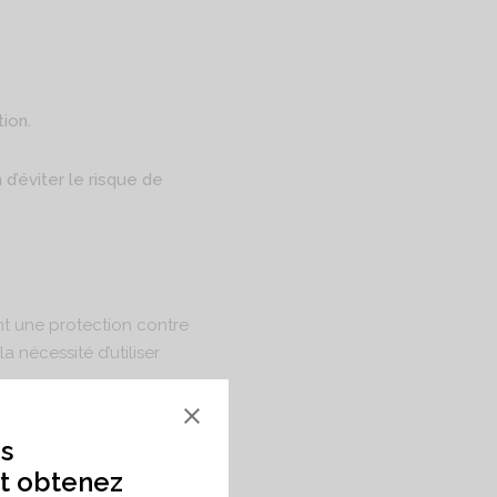
ion.
 d’éviter le risque de
ant une protection contre
la nécessité d’utiliser
s
t obtenez