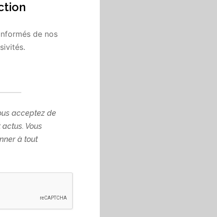
s offrent une sensation de
ction
informés de nos
ivités.
ous acceptez de
t actus. Vous
ner à tout
rançais à Paris, labellisé