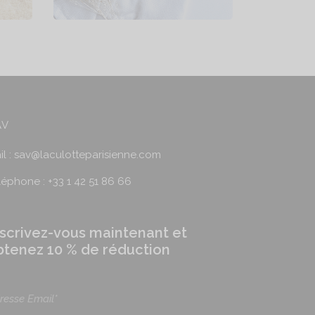
AV
il : sav@laculotteparisienne.com
léphone : +33 1 42 51 86 66
nscrivez-vous maintenant et
btenez 10 % de réduction
resse Email*