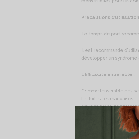
menstruelles pour un confo
Précautions d’utilisation
Le temps de port recomman
Il est recommandé d’utilis
développer un syndrome 
L’Efficacité imparable :
Comme l’ensemble des servi
les fuites, les mauvaises od
d’autres types de protect
La qualité hors pair :