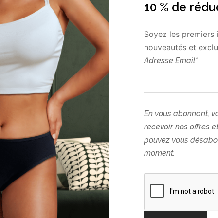
 coton biologique, nos serviettes assurent votre bien-être. Elle
10 % de rédu
Soyez les premiers 
nouveautés et exclus
Adresse Email*
peau : 100 % Coton biologique.
iologique.
En vous abonnant, v
% polyester avec une membrane en PU.
recevoir nos offres e
pouvez vous désabon
e :
moment.
s sont soigneusement conçues et imaginées dans notre atelier f
ine France garantie”.