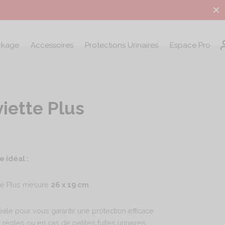
ckage
Accessoires
Protections Urinaires
Espace Pro
iette Plus
 idéal :
tte Plus mesure
26 x 19 cm
.
déale pour vous garantir une protection efficace
 règles ou en cas de petites fuites urinaires.