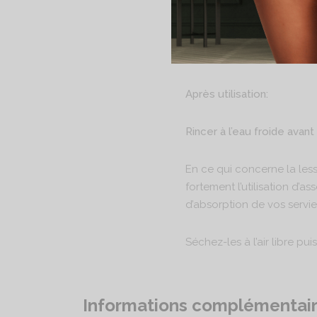
Avant utilisation:
Laver à 30° avant la 1ère ut
Après utilisation:
Rincer à l’eau froide avant
En ce qui concerne la les
fortement l’utilisation d’a
d’absorption de vos servie
Séchez-les à l’air libre pu
Informations complémentai