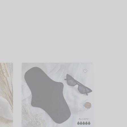
Serviette Super
18,50
€
Choix des options