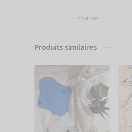
COULEUR
Produits similaires
Protège-slip Smart
11,90
€
1
Choix des options
Ch