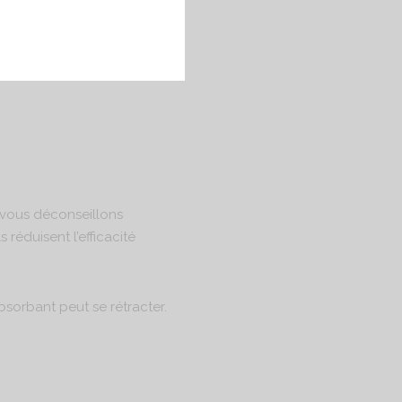
 vous déconseillons
 réduisent l’efficacité
absorbant peut se rétracter.