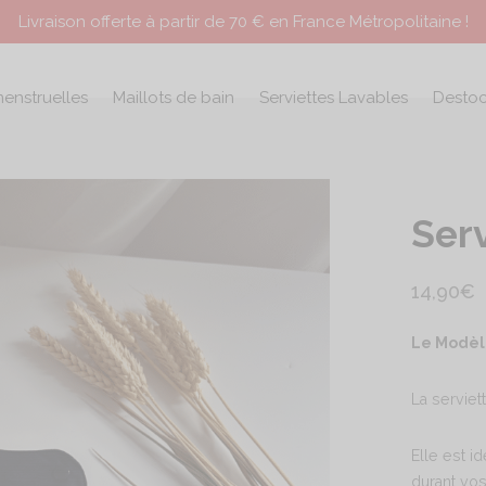
Livraison offerte à partir de 70 € en France Métropolitaine !
menstruelles
Maillots de bain
Serviettes Lavables
Desto
Serv
14,90
€
Le Modèle
La servie
Elle est i
durant vos