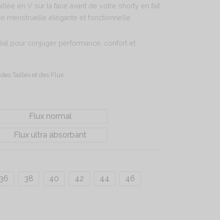
illée en V sur la face avant de votre shorty en fait
ie menstruelle élégante et fonctionnelle.
déal pour conjuger performance, confort et
!
des Tailles et des Flux
Flux normal
Flux ultra absorbant
36
38
40
42
44
46