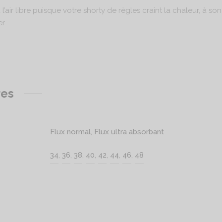
l’air libre puisque votre shorty de règles craint la chaleur, à son
r.
res
Flux normal
,
Flux ultra absorbant
34
,
36
,
38
,
40
,
42
,
44
,
46
,
48