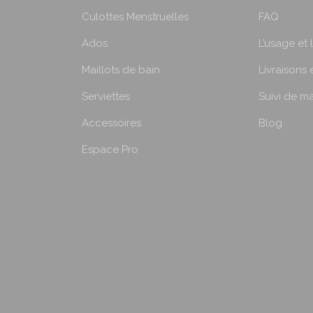
Culottes Menstruelles
FAQ
:
:
2
2
Ados
L’usage et 
3
4
Maillots de bain
Livraisons 
,
,
9
9
Serviettes
Suivi de 
0
0
Accessoires
Blog
€
€
à
à
Espace Pro
2
2
4
5
,
,
9
9
0
0
€
€