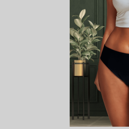
Dentelle : Viscose
La conception française
Nos protections périodiqu
labellisées “fabriqué à Par
Entretien :
Avant utilisation : Laver à 
Après utilisation : Rincer 
En ce qui concerne la les
fortement l’utilisation d’a
d’absorption de vos culot