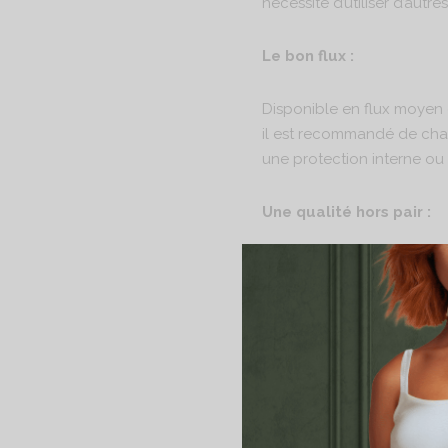
nécessité d’utiliser d’aut
Le bon flux :
Disponible en flux moyen 
il est recommandé de cha
une protection interne ou 
Une qualité hors pair :
Confectionné à partir de c
douceur inégalable .
Composition :
Tissu au contact de la pe
Tissu au contact des muq
Couche absorbante : Moll