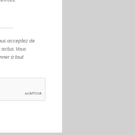
rançais situé à Paris,
ous acceptez de
t actus. Vous
ner à tout
 vous déconseillons
 réduisent l’efficacité