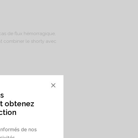
 cas de flux hémorragique,
t combiner le shorty avec
e une sensation de
s
t obtenez
ction
informés de nos
ivités.
Film PU