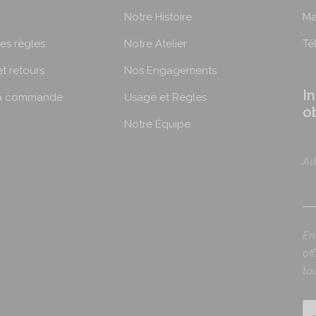
Notre Histoire
Ma
:
3
les règles
Notre Atelier
Té
3
et retours
Nos Engagements
,
I
9
ma commande
Usage et Règles
o
0
Notre Équipe
€
à
Ad
3
4
,
9
En
0
of
€
to