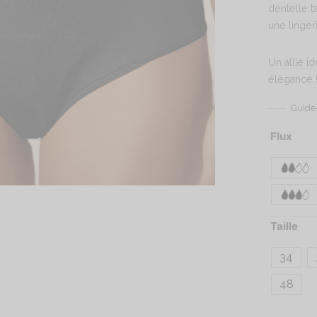
dentelle ta
une linger
Un allié i
élégance 
Guide 
Flux
Taille
34
48