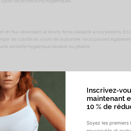
res types de protections hygiéniques.
et en flux abondant, le shorty Anna s’adapte à vos besoins. En
nger de culotte au cours de la journée. Vous pouvez égalemen
une serviette hygiénique lavable ou jetable.
oton biologique, le shorty Anna assure votre bien-être . Il offr
Inscrivez-vou
maintenant e
10 % de rédu
au : 95 % Coton biologique – 5 % Élasthanne
Soyez les premiers 
ueuses : 100 % Coton biologique
nouveautés et exclus
eton de chanvre (55 % de chanvre – 45 % coton biologique) + 