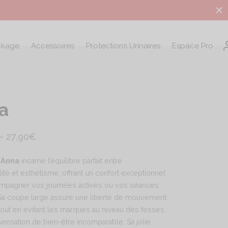
ckage
Accessoires
Protections Urinaires
Espace Pro
a
–
27,90
€
 Anna
incarne l’équilibre parfait entre
lité et esthétisme, offrant un confort exceptionnel
mpagner vos journées actives ou vos séances
 Sa coupe large assure une liberté de mouvement
tout en évitant les marques au niveau des fesses,
ensation de bien-être incomparable. Sa jolie