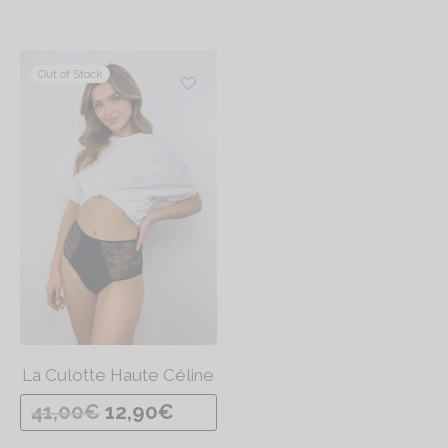
Out of Stock
La Culotte Haute Céline
L
L
41,00
€
12,90
€
e
e