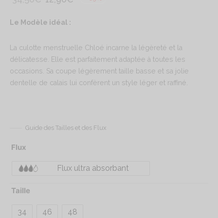
prix
prix
Le Modèle idéal :
initial
actuel
était :
est :
La culotte menstruelle Chloé incarne la légèreté et la
34,50€.
12,90€.
délicatesse. Elle est parfaitement adaptée à toutes les
occasions. Sa coupe légèrement taille basse et sa jolie
dentelle de calais lui confèrent un style léger et raffiné.
Guide des Tailles et des Flux
Flux
Flux ultra absorbant
Taille
34
46
48