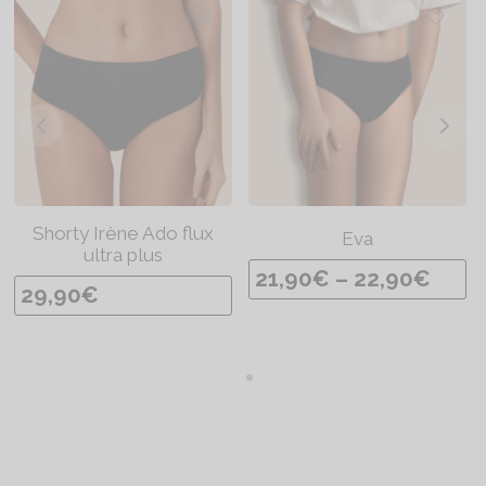
Shorty Irène Ado flux
Eva
ultra plus
P
21,90
€
–
22,90
€
29,90
€
l
a
g
e
d
e
p