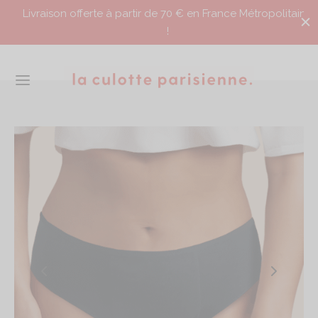
Livraison offerte à partir de 70 € en France Métropolitaine
!