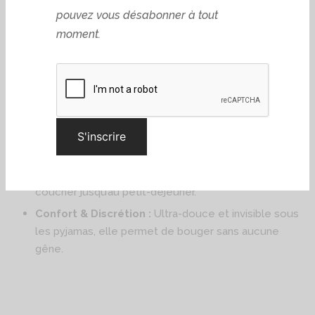
sensation de sous-vêtement classique, la protection en
plus.
Inscrivez-vous
Les points forts du modèle Yvonne Ado :
maintenant et obtenez
10 % de réduction
Sécurité 360° :
Une absorption maximale de l’avant
vers l’arrière pour bloquer les fuites, que l’on soit
Soyez les premiers informés de nos
assise en classe ou allongée.
nouveautés et exclusivités.
Jusqu’à 12h de liberté :
Une efficacité longue
Adresse Email*
durée qui neutralise l’humidité et les odeurs, du
coucher jusqu’au petit-déjeuner.
Confort & Discrétion :
Ultra-douce et invisible sous
les pyjamas, elle permet de bouger sans aucune
En vous abonnant, vous acceptez de
gêne.
recevoir nos offres et actus. Vous
pouvez vous désabonner à tout
moment.