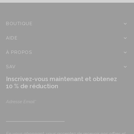
r
i
x
BOUTIQUE
:
AIDE
2
1
À PROPOS
,
9
SAV
0
€
Inscrivez-vous maintenant et obtenez
à
10 % de réduction
2
2
Adresse Email*
,
9
0
€
En vous abonnant, vous acceptez de recevoir nos offres et