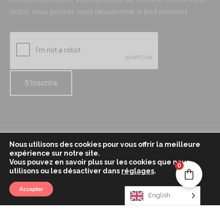
actus. Vous pouvez vous désabonner à tout moment.
Nous utilisons des cookies pour vous offrir la meilleure
Mentions légales
expérience sur notre site.
Vous pouvez en savoir plus sur les cookies que nous
Politique de confidentialité
0
utilisons ou les désactiver dans
réglages
.
Conditions générales de vente
Accepter
English