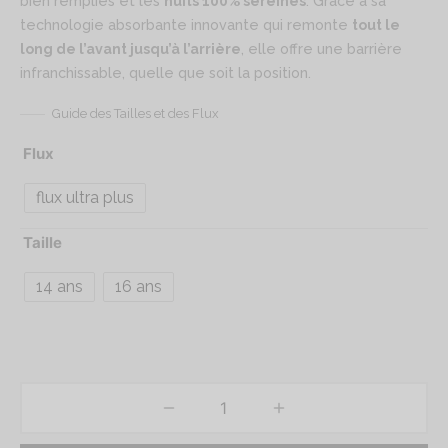
bien remplies et les
nuits 100% sereines
. Grâce à sa
technologie absorbante innovante qui remonte
tout le
long de l’avant jusqu’à l’arrière
, elle offre une barrière
infranchissable, quelle que soit la position.
Guide des Tailles et des Flux
Flux
flux ultra plus
Taille
14 ans
16 ans