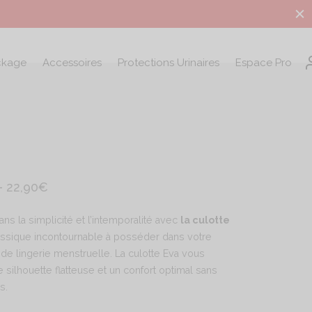
ckage
Accessoires
Protections Urinaires
Espace Pro
–
22,90
€
ns la simplicité et l’intemporalité avec
la culotte
lassique incontournable à posséder dans votre
 de lingerie menstruelle. La culotte Eva vous
 silhouette flatteuse
et un confort optimal sans
s.