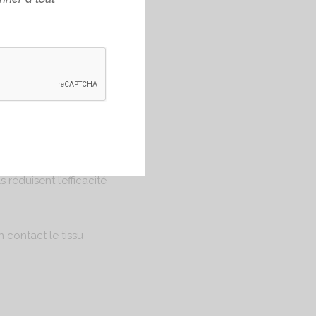
 vous déconseillons
 réduisent l’efficacité
n contact le tissu