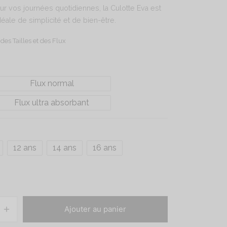
our vos journées quotidiennes, la Culotte Eva est
idéale de simplicité et de bien-être.
des Tailles et des Flux
Flux normal
Flux ultra absorbant
12 ans
14 ans
16 ans
Ajouter au panier