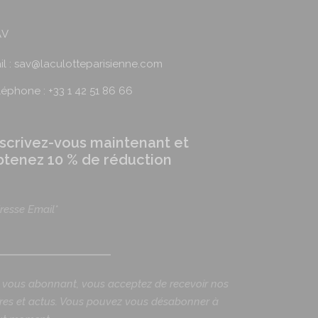
AV
il : sav@laculotteparisienne.com
léphone : +33 1 42 51 86 66
nscrivez-vous maintenant et
btenez 10 % de réduction
resse Email*
 vous abonnant, vous acceptez de recevoir nos
fres et actus. Vous pouvez vous désabonner à