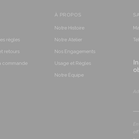
À PROPOS
S
Notre Histoire
Ma
les règles
Notre Atelier
Té
et retours
Nos Engagements
I
ma commande
Usage et Règles
o
Notre Équipe
Ad
En
of