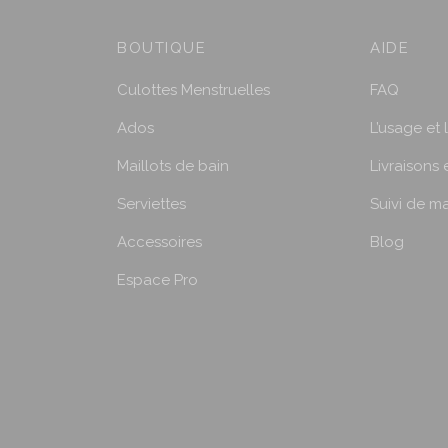
0
€
à
BOUTIQUE
AIDE
2
Culottes Menstruelles
FAQ
4
,
Ados
L’usage et 
9
Maillots de bain
Livraisons 
0
€
Serviettes
Suivi de 
Accessoires
Blog
Espace Pro