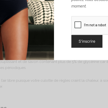
is” et “origine France garantie”.
moment.
30°C avant la 1ère utilisation.
à l’eau froide avant la mise en machine à 30°C.
sive, nous vous conseillons une lessive hypoallergénique. Nous
ssouplissant et de savon contenant plus de 5% de glycérine car ils
tes périodiques.
l’air libre puisque votre culotte de règles craint la chaleur, à so
r.