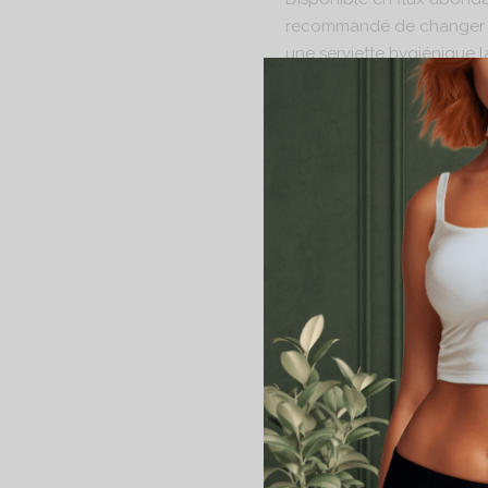
recommandé de changer de
une serviette hygiénique l
Une qualité hors pair :
Confectionnée à partir de 
douceur inégalable .
Composition :
Extérieur : 95 % Coton bi
Absorbant : Molleton de C
Intérieur : 100 % Coton Bi
La conception française
C
Nos protections périodiqu