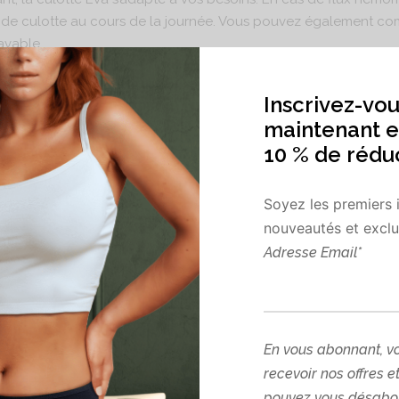
 culotte au cours de la journée. Vous pouvez également com
avable.
Inscrivez-vou
maintenant e
coton biologique, la culotte Eva assure votre bien-être. Elle o
10 % de rédu
Soyez les premiers 
nouveautés et exclus
Adresse Email*
ologique – 5 % Élasthanne
hanvre (55 % de Chanvre – 45 % Coton biologique) + Film PU
ologique
 :
En vous abonnant, v
recevoir nos offres e
es sont soigneusement imaginées et conçues dans notre atelier f
pouvez vous désabon