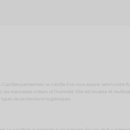
lottes parisiennes, la culotte Eva vous assure, selon votre flu
, les mauvaises odeurs et l’humidité. Elle est lavable et réutilisab
res types de protections hygiéniques.
t, la culotte Eva s’adapte à vos besoins. En cas de flux hémorra