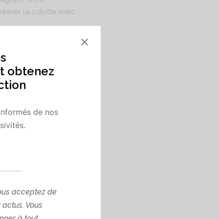
biner la culotte avec
s
t obtenez
ffre une sensation de
ction
informés de nos
ivités.
ous acceptez de
t actus. Vous
rançais situé à Paris,
ner à tout