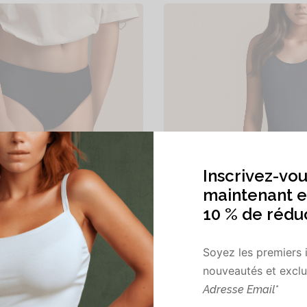
Léa
Plage
–
22,90
€
44,90
€
–
46,90
€
Inscrivez-vou
de
prix :
es options
Choix des options
maintenant e
44,90€
à
10 % de rédu
46,90€
Soyez les premiers 
nouveautés et exclus
Adresse Email*