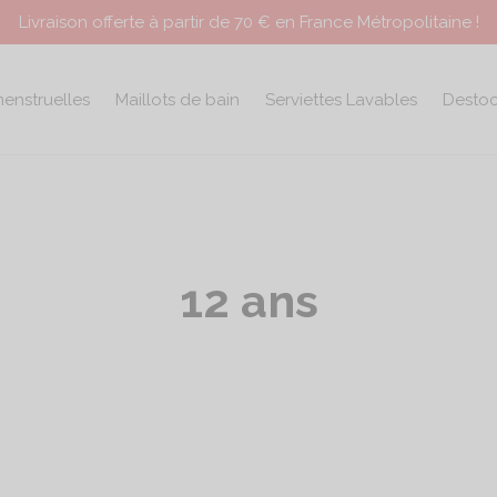
Livraison offerte à partir de 70 € en France Métropolitaine !
menstruelles
Maillots de bain
Serviettes Lavables
Desto
12 ans