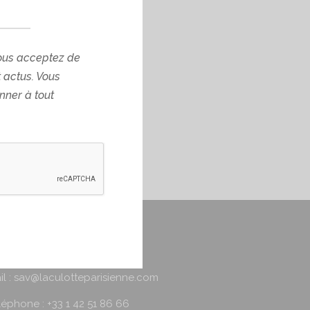
ous acceptez de
t actus. Vous
ner à tout
AV
il : sav@laculotteparisienne.com
léphone : +33 1 42 51 86 66