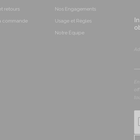
et retours
Nos Engagements
I
ma commande
Usage et Règles
o
Notre Équipe
Ad
En
of
to