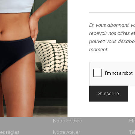
En vous abonnant, v
recevoir nos offres e
pouvez vous désabon
moment.
 Ado
–
32,90
€
es options
À PROPOS
S
Notre Histoire
Ma
les règles
Notre Atelier
Té