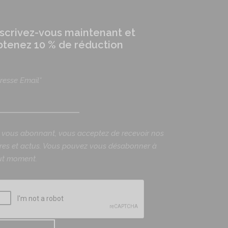
nscrivez-vous maintenant et
btenez 10 % de réduction
resse Email*
 vous abonnant, vous acceptez de recevoir nos
fres et actus. Vous pouvez vous désabonner à
ut moment.