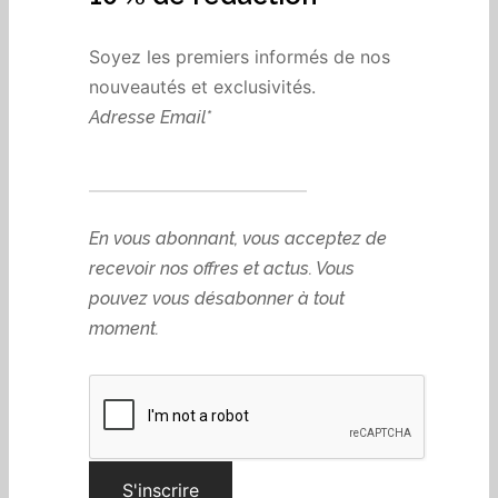
10 % de réduction
Soyez les premiers informés de nos
Culotte Yvonne Ado flux
Eva
ultra plus
nouveautés et exclusivités.
Plage
21,90
€
–
22,90
€
de
28,90
€
Adresse Email*
prix :
21,90€
à
22,90€
En vous abonnant, vous acceptez de
recevoir nos offres et actus. Vous
pouvez vous désabonner à tout
moment.
Liam
Shorty Irène Ado flux ultra
plus
Plage
23,90
€
–
24,90
€
de
29,90
€
prix :