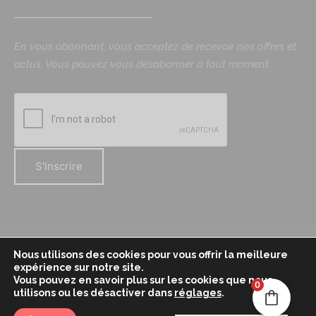
En vous abonnant, vous acceptez de recevoir nos offres et
actus. Vous pouvez vous désabonner à tout moment.
Nous utilisons des cookies pour vous offrir la meilleure
Mentions légales
expérience sur notre site.
Vous pouvez en savoir plus sur les cookies que nous
Politique de confidentialité
0
utilisons ou les désactiver dans
réglages
.
Conditions générales de vente