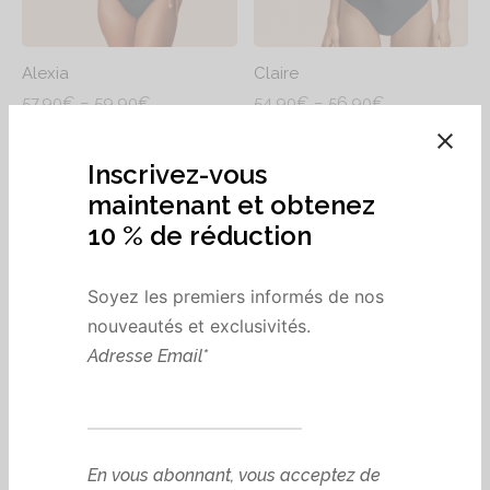
Alexia
Claire
Plage
Plage
57,90
€
–
59,90
€
54,90
€
–
56,90
€
de
de
prix :
prix :
57,90€
54,90€
à
à
59,90€
56,90€
Inscrivez-vous
maintenant et obtenez
10 % de réduction
Soyez les premiers informés de nos
Clara
Léa
nouveautés et exclusivités.
Plage
Plage
29,90
€
–
31,90
€
54,90
€
–
56,90
€
de
de
Adresse Email*
prix :
prix :
29,90€
54,90€
à
à