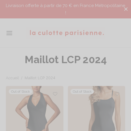
Livraison offerte à partir de 70 € en France Métropolitaine
!
Maillot LCP 2024
/
Maillot LCP 2024
Accueil
Out of Stock
Out of Stock