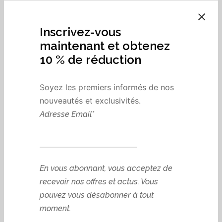
SUIVI DES
Inscrivez-vous
COMMANDES
maintenant et obtenez
10 % de réduction
Pour suivre votre commande veuillez saisir votre ID de
Soyez les premiers informés de nos
commande dans la boite ci-dessous et cliquer le bouton
nouveautés et exclusivités.
« Suivre ». Il vous a été donné sur votre reçu et dans l’e-
Adresse Email*
mail de confirmation que vous avez du recevoir.
N° de commande
En vous abonnant, vous acceptez de
recevoir nos offres et actus. Vous
pouvez vous désabonner à tout
E-mail de facturation
moment.