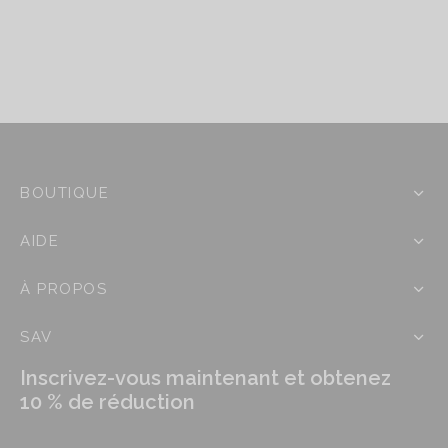
g
a
e
g
d
e
e
d
p
e
r
p
i
r
x
BOUTIQUE
i
x
:
AIDE
2
:
4
À PROPOS
3
,
1
9
SAV
,
0
9
Inscrivez-vous maintenant et obtenez
€
0
10 % de réduction
à
€
2
à