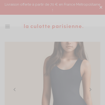
Livraison offerte à partir de 70 € en France Métropolitaine
!