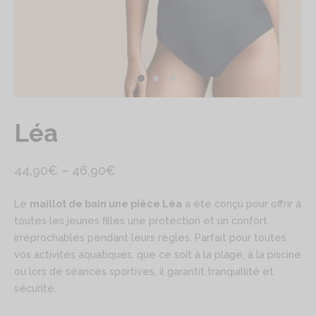
Léa
Plage
44,90
€
–
46,90
€
de
Le
maillot de bain une pièce Léa
a été conçu pour offrir à
prix :
toutes les jeunes filles une protection et un confort
44,90€
irréprochables pendant leurs règles. Parfait pour toutes
à
vos activités aquatiques, que ce soit à la plage, à la piscine
ou lors de séances sportives, il garantit tranquillité et
46,90€
sécurité.