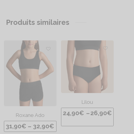
Produits similaires
Lilou
P
24,90
€
–
26,90
€
Roxane Ado
l
P
31,90
€
–
32,90
€
a
l