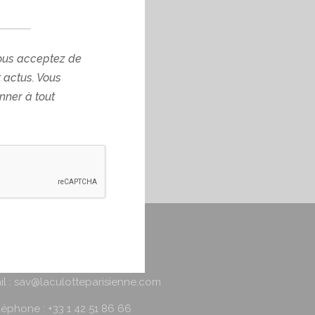
ous acceptez de
t actus. Vous
ner à tout
AV
il : sav@laculotteparisienne.com
léphone : +33 1 42 51 86 66