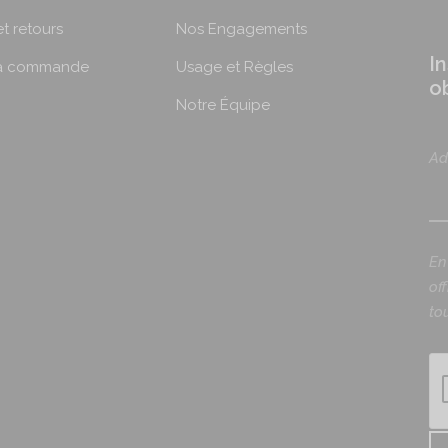
et retours
Nos Engagements
I
ma commande
Usage et Règles
o
Notre Équipe
Ad
En
of
to