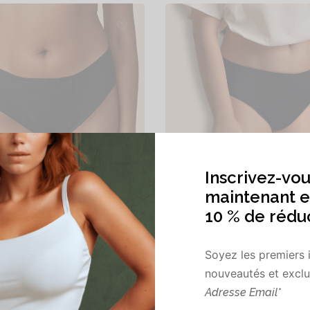
Yvonne flux ultra plus
Eva
Plage
21,90
€
–
22,90
€
Inscrivez-vou
de
prix :
es options
Choix des options
maintenant e
21,90€
à
10 % de rédu
22,90€
Soyez les premiers 
nouveautés et exclus
Adresse Email*