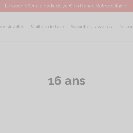
Livraison offerte à partir de 70 € en France Métropolitaine !
menstruelles
Maillots de bain
Serviettes Lavables
Desto
16 ans