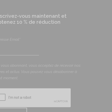
nscrivez-vous maintenant et
btenez 10 % de réduction
resse Email*
 vous abonnant, vous acceptez de recevoir nos
fres et actus. Vous pouvez vous désabonner à
ut moment.