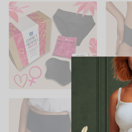
Coffret premières règles
Culotte 
34,90
€
31,90
€
Choix des options
Choix d