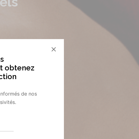
els
s
t obtenez
ction
informés de nos
ivités.