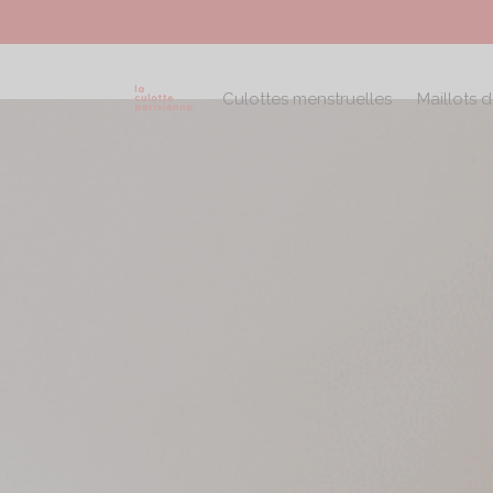
Culottes menstruelles
Maillots 