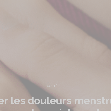
SANTÉ
er les douleurs menstr