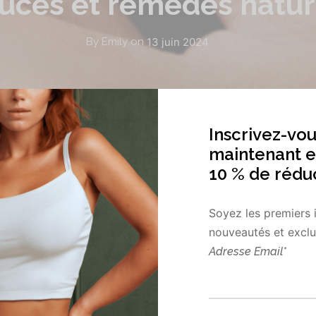
tuces et remèdes natur
13 juin 2024
By
Emily
on
Inscrivez-vou
maintenant e
10 % de rédu
Soyez les premiers 
nouveautés et exclus
Adresse Email*