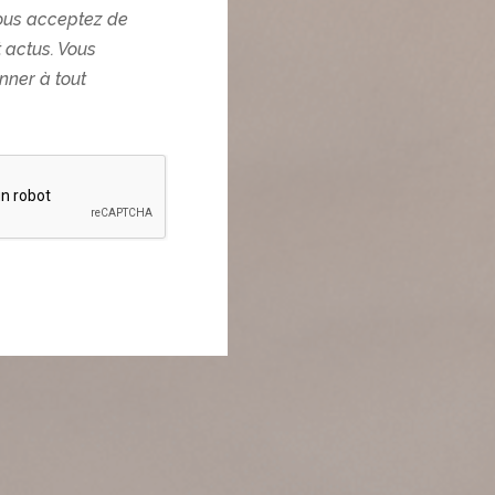
ous acceptez de
t actus. Vous
ner à tout