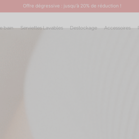
Offre dégressive : jusqu'à 20% de réduction !
de bain
Serviettes Lavables
Destockage
Accessoires